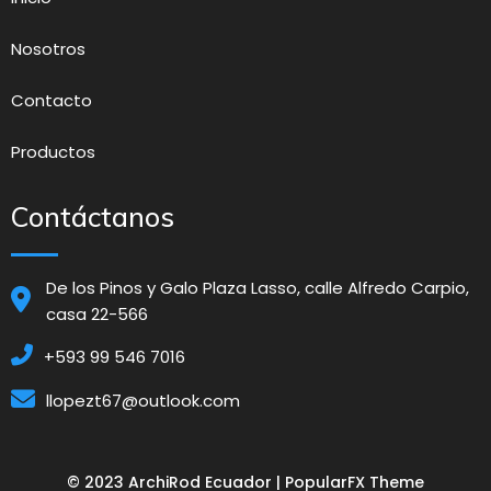
Nosotros
Contacto
Productos
Contáctanos
De los Pinos y Galo Plaza Lasso, calle Alfredo Carpio,
casa 22-566
+593 99 546 7016
llopezt67@outlook.com
© 2023 ArchiRod Ecuador |
PopularFX Theme